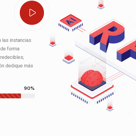
 las instancias
r de forma
predecibles;
ión dedique más
90%