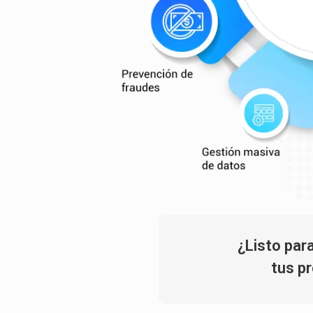
¿Listo par
tus p