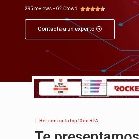
295 reviews - G2 Crowd





Contacta a un experto
Herramineta top 10 de RPA
Te presentamo